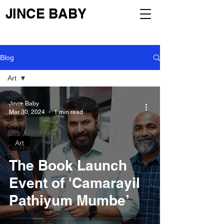
JINCE BABY
Blog
Art
All
Jince Baby
Posts
Mar 30, 2024
1 min read
Travel
Art
Art
Cycling
Diary
The Book Launch
Event of 'Camarayil
Pathiyum Mumbe’