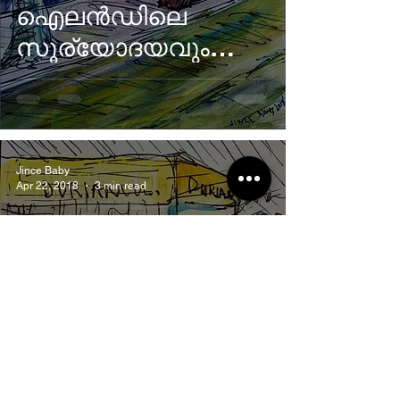
ഐലൻഡിലെ
സൂര്യോദയവും
പൂർണ ചന്ദ്രനും
മൺസൂൺ മഴയും...
Jince Baby
Apr 22, 2018
3 min read
Travel
A Durian story from
Singapore